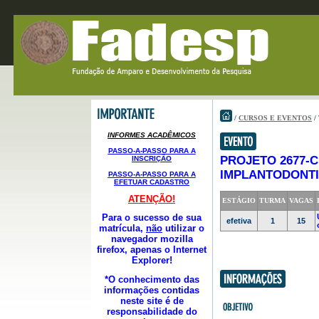
/
CURSOS E EVENTOS
/
INFORMES ACADÊMICOS
PASSO-A-PASSO PARA A
PROJETO 2677
-
INSCRIÇÃO
IMPLANTODONTI
PASSO-A-PASSO PARA A
EFETUAR CADASTRO
ATENÇÃO!
ESTÁGIO
TURMA
VAGAS
Para o sucesso de sua
efetiva
1
15
matrícula,
não
utilizar o
navegador mozilla
firefox, apenas o Internet
Explorer!
*O conhecimento das
informações contidas
neste site é de
responsabilidade do