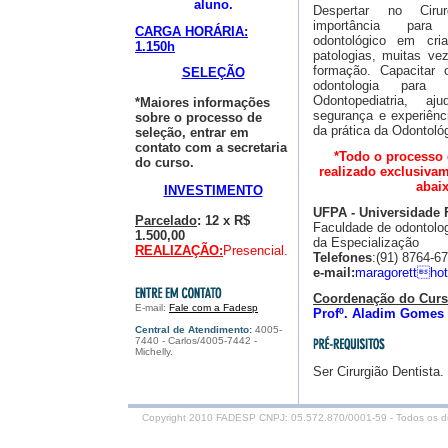
aluno.
Despertar no Ciru
importância para
CARGA HORÁRIA:
odontológico em cr
1.150h
patologias, muitas ve
formação. Capacitar o
SELEÇÃO
odontologia para
Odontopediatria, aj
*Maiores informações
segurança e experiênc
sobre o processo de
da prática da Odontológi
seleção, entrar em
contato com a secretaria
*Todo o processo 
do curso.
realizado exclusiva
abaix
INVESTIMENTO
UFPA - Universidade 
Parcelado
: 12 x R$
Faculdade de odontologi
1.500,00
da Especialização
REALIZAÇÃO:
Presencial.
Telefones
:(91) 8764-6
e-mail:
maragoretthot
Coordenação do Cur
E-mail:
Fale com a Fadesp
Profº. Aladim Gomes
Central de Atendimento:
4005-
7440 - Carlos/4005-7442 -
Michelly.
Ser Cirurgião Dentista.
Copyright 2010 FADESP CNPJ: 05.572.870/0001-59 - Todos os dir